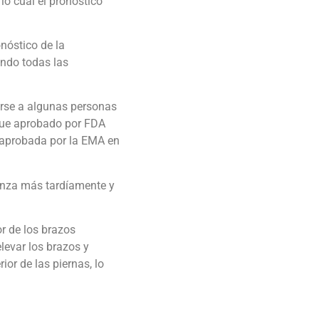
lo cual el pronóstico
nóstico de la
ando todas las
arse a algunas personas
 fue aprobado por FDA
 aprobada por la EMA en
ienza más tardíamente y
or de los brazos
elevar los brazos y
or de las piernas, lo