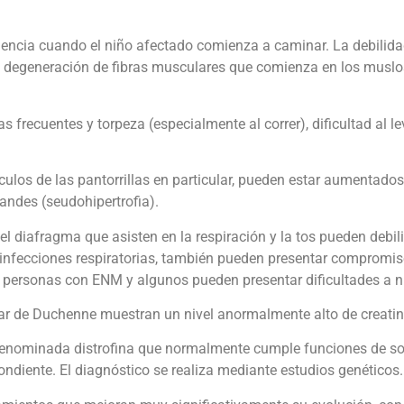
encia cuando el niño afectado comienza a caminar. La debilida
 degeneración de fibras musculares que comienza en los muslos 
frecuentes y torpeza (especialmente al correr), dificultad al l
culos de las pantorrillas en particular, pueden estar aumentad
andes (seudohipertrofia).
 diafragma que asisten en la respiración y la tos pueden debili
 e infecciones respiratorias, también pueden presentar compromi
 personas con ENM y algunos pueden presentar dificultades a ni
ular de Duchenne muestran un nivel anormalmente alto de creati
enominada distrofina que normalmente cumple funciones de sost
ndiente. El diagnóstico se realiza mediante estudios genéticos.