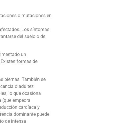
eraciones o mutaciones en
 afectados. Los síntomas
vantarse del suelo o de
erimentado un
. Existen formas de
las piernas. También se
scencia o adultez
ies, lo que ocasiona
da (que empeora
onducción cardíaca y
herencia dominante puede
to de intensa