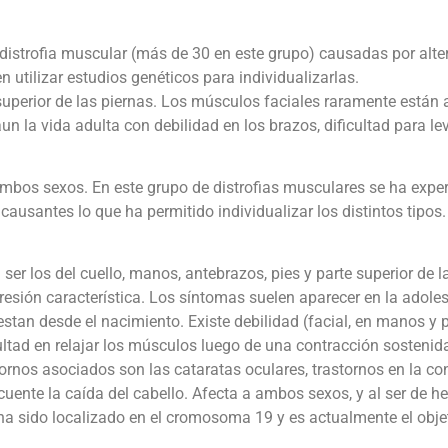
 distrofia muscular (más de 30 en este grupo) causadas por alt
 utilizar estudios genéticos para individualizarlas.
uperior de las piernas. Los músculos faciales raramente están
n la vida adulta con debilidad en los brazos, dificultad para le
a ambos sexos. En este grupo de distrofias musculares se ha exp
causantes lo que ha permitido individualizar los distintos tipos
r los del cuello, manos, antebrazos, pies y parte superior de 
resión característica. Los síntomas suelen aparecer en la adole
tan desde el nacimiento. Existe debilidad (facial, en manos y p
cultad en relajar los músculos luego de una contracción sosteni
stornos asociados son las cataratas oculares, trastornos en la c
uente la caída del cabello. Afecta a ambos sexos, y al ser de 
ha sido localizado en el cromosoma 19 y es actualmente el obje