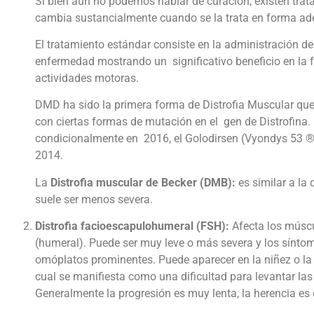
Si bien aún no podemos hablar de curación, existen trat
cambia sustancialmente cuando se la trata en forma a
El tratamiento estándar consiste en la administración de
enfermedad mostrando un significativo beneficio en la 
actividades motoras.
DMD ha sido la primera forma de Distrofia Muscular qu
con ciertas formas de mutación en el gen de Distrofina
condicionalmente en 2016, el Golodirsen (Vyondys 53 ®)
2014.
La
Distrofia muscular de Becker (DMB):
es similar a la
suele ser menos severa.
Distrofia facioescapulohumeral (FSH):
Afecta los múscu
(humeral). Puede ser muy leve o más severa y los síntomas
omóplatos prominentes. Puede aparecer en la niñez o la a
cual se manifiesta como una dificultad para levantar las
Generalmente la progresión es muy lenta, la herencia es