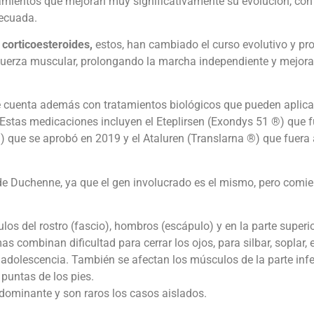
amientos que mejoran muy significativamente su evolución, con 
decuada.
corticoesteroides,
estos, han cambiado el curso evolutivo y pro
fuerza muscular, prolongando la marcha independiente y mejor
e cuenta además con tratamientos biológicos que pueden aplic
. Estas medicaciones incluyen el Eteplirsen (Exondys 51 ®) que
 que se aprobó en 2019 y el Ataluren (Translarna ®) que fuera
 de Duchenne, ya que el gen involucrado es el mismo, pero com
los del rostro (fascio), hombros (escápulo) y en la parte superi
 combinan dificultad para cerrar los ojos, para silbar, soplar, 
dolescencia. También se afectan los músculos de la parte inferi
 puntas de los pies.
 dominante y son raros los casos aislados.