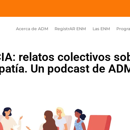
Acerca de ADM
RegistrAR ENM
Las ENM
Progr
: relatos colectivos so
opatía. Un podcast de AD